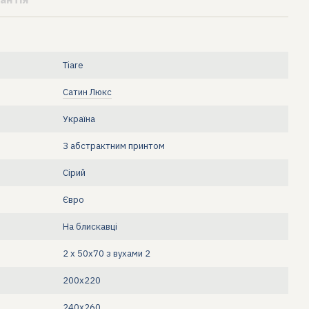
Tiare
Сатин Люкс
Україна
З абстрактним принтом
Сірий
Євро
На блискавці
2 х 50х70 з вухами 2
200х220
240х260