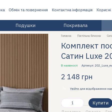
вка
Обмін та повернення
Контактна інформація
Корисні
Подушки
Покривала
Головна
Постільна білизна
Сат
Комплект пос
Сатин Luxe 2
В наявності
Артикул: 202_Luxe_e
2 148 грн
%
Увійти
для відображення на
Купити
Доставка
Оплата
Гар