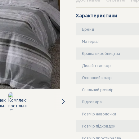
Характеристики
Бренд
Матеріал
Країна виробництва
Дизайн і декор
Основний колір
Спальний розмір
Підковдра
Розмір наволочки
Розмір підковдри
Розмір простирадла