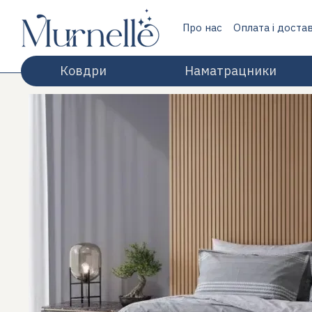
Перейти до основного контенту
Про нас
Оплата і доста
Відгуки про магазин
Ковдри
Наматрацники