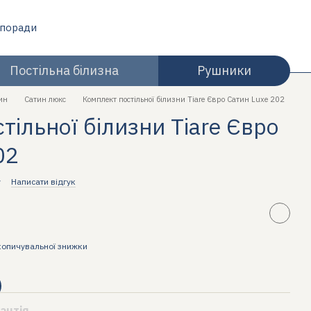
 поради
Постільна білизна
Рушники
ин
Сатин люкс
Комплект постільної білизни Tiare Євро Сатин Luxe 202
тільної білизни Tiare Євро
02
v
Написати відгук
копичувальної знижки
антія