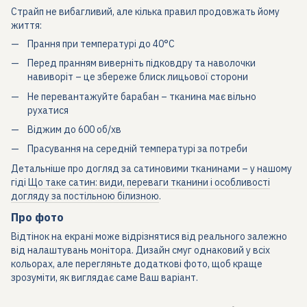
Страйп не вибагливий, але кілька правил продовжать йому
життя:
Прання при температурі до 40°C
Перед пранням виверніть підковдру та наволочки
навиворіт – це збереже блиск лицьової сторони
Не перевантажуйте барабан – тканина має вільно
рухатися
Віджим до 600 об/хв
Прасування на середній температурі за потреби
Детальніше про догляд за сатиновими тканинами – у нашому
гіді
Що таке сатин: види, переваги тканини і особливості
догляду за постільною білизною
.
Про фото
Відтінок на екрані може відрізнятися від реального залежно
від налаштувань монітора. Дизайн смуг однаковий у всіх
кольорах, але перегляньте додаткові фото, щоб краще
зрозуміти, як виглядає саме Ваш варіант.