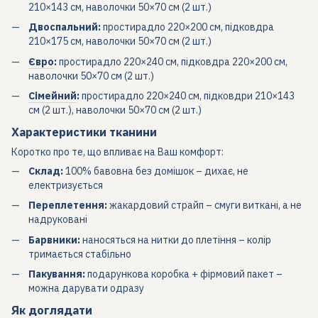
210×143 см, наволочки 50×70 см (2 шт.)
Двоспальний:
простирадло 220×200 см, підковдра
210×175 см, наволочки 50×70 см (2 шт.)
Євро
:
простирадло 220×240 см, підковдра 220×200 см,
наволочки 50×70 см (2 шт.)
Сімейний
:
простирадло 220×240 см, підковдри 210×143
см (2 шт.), наволочки 50×70 см (2 шт.)
Характеристики тканини
Коротко про те, що впливає на Ваш комфорт:
Склад:
100% бавовна без домішок – дихає, не
електризується
Переплетення:
жакардовий страйп – смуги виткані, а не
надруковані
Барвники:
наносяться на нитки до плетіння – колір
тримається стабільно
Пакування:
подарункова коробка + фірмовий пакет –
можна дарувати одразу
Як доглядати