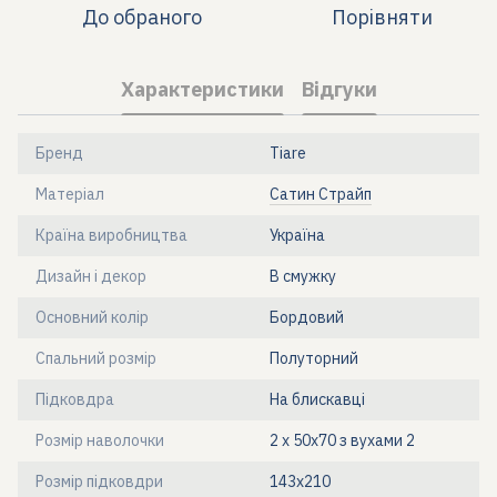
До обраного
Порівняти
Характеристики
Відгуки
Бренд
Tiare
Матеріал
Сатин Страйп
Країна виробництва
Україна
Дизайн і декор
В смужку
Основний колір
Бордовий
Спальний розмір
Полуторний
Підковдра
На блискавці
Розмір наволочки
2 х 50х70 з вухами 2
Розмір підковдри
143x210