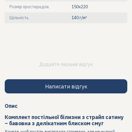
Розмір простирадла
150х220
Щільність
140 г/м²
Додайте перший відгук
Написати відгук
Опис
Комплект постільної білизни з страйп сатину
– бавовна з делікатним блиском смуг
Хочете, щоб постіль виглядала стримано, але не нудно?