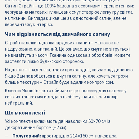
Сатин Страйп – це 100% бавовна з особливим переплетенням:
чергування матових і глянцевих смуг створює легку гру світла
на тканині. Виглядає цікавіше за однотонний сатин, але не
перевантажує інтер'єр.
Чим відрізняється від звичайного сатину
Страйп належить до жакардових тканин – малюнок не
надруковано, а витканий. Це означає, що смуги не зітруться і
не вицвітуть з часом. Тканина однакова з обох боків: можете
застеляти ліжко будь-якою стороною.
На дотик – гладенька, трохи прохолодна, ковзає під долонею.
Якщо Вам подобається відчуття сатину, але хочеться трохи
більше текстури – Страйп буде вдалим компромісом.
Клієнти Murnelle часто обирають цю тканину для спалень у
світлих тонах: смуги додають об'єму, навіть коли колір
нейтральний.
Що в комплекті
Усі комплекти включають дві наволочки 50×70 см із
декоративним бортом (+2 см):
Полуторний:
простирадло 214×150 см, підковдра