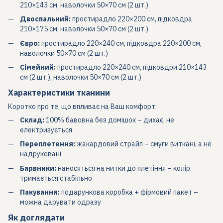
210×143 см, наволочки 50×70 см (2 шт.)
Двоспальний:
простирадло 220×200 см, підковдра
210×175 см, наволочки 50×70 см (2 шт.)
Євро
:
простирадло 220×240 см, підковдра 220×200 см,
наволочки 50×70 см (2 шт.)
Сімейний
:
простирадло 220×240 см, підковдри 210×143
см (2 шт.), наволочки 50×70 см (2 шт.)
Характеристики тканини
Коротко про те, що впливає на Ваш комфорт:
Склад:
100% бавовна без домішок – дихає, не
електризується
Переплетення:
жакардовий страйп – смуги виткані, а не
надруковані
Барвники:
наносяться на нитки до плетіння – колір
тримається стабільно
Пакування:
подарункова коробка + фірмовий пакет –
можна дарувати одразу
Як доглядати