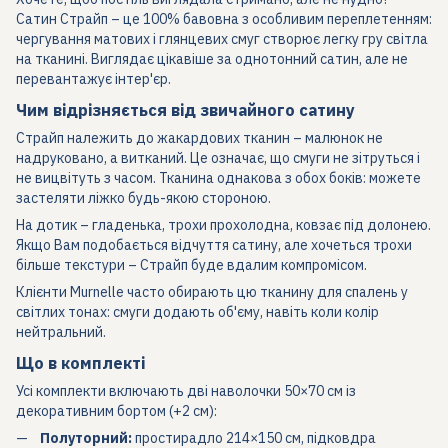
Сатин Страйп – це 100% бавовна з особливим переплетенням:
чергування матових і глянцевих смуг створює легку гру світла
на тканині. Виглядає цікавіше за однотонний сатин, але не
перевантажує інтер'єр.
Чим відрізняється від звичайного сатину
Страйп належить до жакардових тканин – малюнок не
надруковано, а витканий. Це означає, що смуги не зітруться і
не вицвітуть з часом. Тканина однакова з обох боків: можете
застеляти ліжко будь-якою стороною.
На дотик – гладенька, трохи прохолодна, ковзає під долонею.
Якщо Вам подобається відчуття сатину, але хочеться трохи
більше текстури – Страйп буде вдалим компромісом.
Клієнти Murnelle часто обирають цю тканину для спалень у
світлих тонах: смуги додають об'єму, навіть коли колір
нейтральний.
Що в комплекті
Усі комплекти включають дві наволочки 50×70 см із
декоративним бортом (+2 см):
Полуторний:
простирадло 214×150 см, підковдра