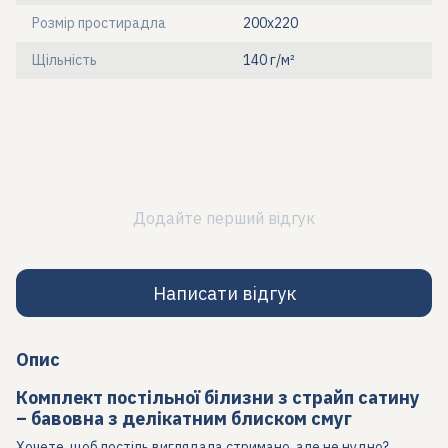
Розмір простирадла
200x220
Щільність
140 г/м²
Додайте перший відгук
Написати відгук
Опис
Комплект постільної білизни з страйп сатину
– бавовна з делікатним блиском смуг
Хочете, щоб постіль виглядала стримано, але не нудно?