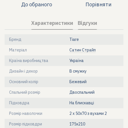
До обраного
Порівняти
Характеристики
Відгуки
Бренд
Tiare
Матеріал
Сатин Страйп
Країна виробництва
Україна
Дизайн і декор
В смужку
Основний колір
Бежевий
Спальний розмір
Двоспальний
Підковдра
На блискавці
Розмір наволочки
2 х 50х70 з вухами 2
Розмір підковдри
175x210