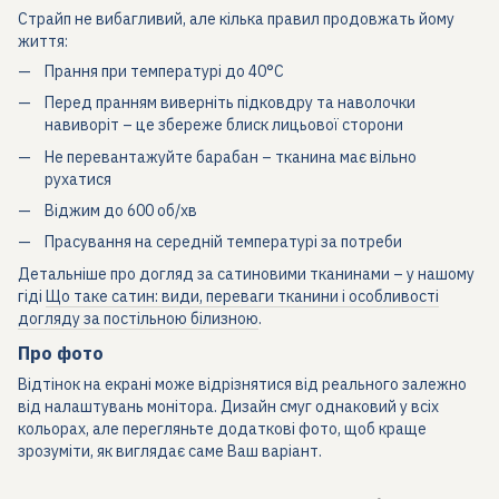
Страйп не вибагливий, але кілька правил продовжать йому
життя:
Прання при температурі до 40°C
Перед пранням виверніть підковдру та наволочки
навиворіт – це збереже блиск лицьової сторони
Не перевантажуйте барабан – тканина має вільно
рухатися
Віджим до 600 об/хв
Прасування на середній температурі за потреби
Детальніше про догляд за сатиновими тканинами – у нашому
гіді
Що таке сатин: види, переваги тканини і особливості
догляду за постільною білизною
.
Про фото
Відтінок на екрані може відрізнятися від реального залежно
від налаштувань монітора. Дизайн смуг однаковий у всіх
кольорах, але перегляньте додаткові фото, щоб краще
зрозуміти, як виглядає саме Ваш варіант.