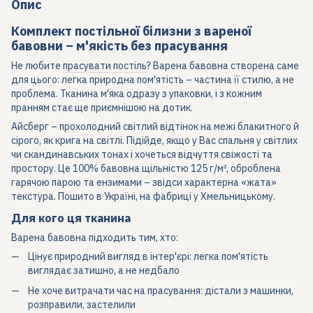
Опис
Комплект постільної білизни з вареної
бавовни – м'якість без прасування
Не любите
прасувати постіль
? Варена бавовна створена саме
для цього: легка природна пом'ятість – частина її стилю, а не
проблема. Тканина м'яка одразу з упаковки, і з кожним
пранням стає ще приємнішою на дотик.
Айсберг – прохолодний світлий відтінок на межі блакитного й
сірого, як крига на світлі. Підійде, якщо у Вас спальня у світлих
чи скандинавських тонах і хочеться відчуття свіжості та
простору. Це 100% бавовна щільністю 125 г/м², оброблена
гарячою парою та ензимами – звідси характерна «жата»
текстура. Пошито в Україні, на фабриці у Хмельницькому.
Для кого ця тканина
Варена бавовна підходить тим, хто:
Цінує природний вигляд в інтер'єрі: легка пом'ятість
виглядає затишно, а не недбало
Не хоче витрачати час на прасування: дістали з машинки,
розправили, застелили