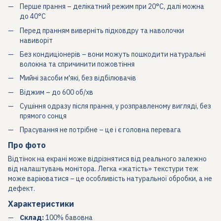
Перше прання – делікатний режим при 20°C, далі можна
до 40°C
Перед пранням виверніть підковдру та наволочки
навиворіт
Без кондиціонерів – вони можуть пошкодити натуральні
волокна та спричинити пожовтіння
Мийні засоби м'які, без відбілювачів
Віджим – до 600 об/хв
Сушіння одразу після прання, у розправленому вигляді, без
прямого сонця
Прасування не потрібне – це і є головна перевага
Про фото
Відтінок на екрані може відрізнятися від реального залежно
від налаштувань монітора. Легка «жатість» текстури теж
може варіюватися – це особливість натуральної обробки, а не
дефект.
Характеристики
Склад:
100% бавовна