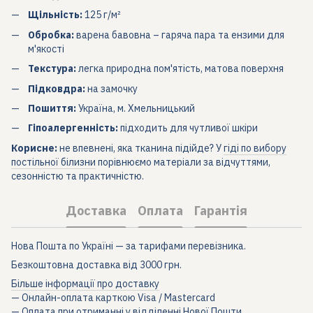
Щільність:
125 г/м²
Обробка:
варена бавовна – гаряча пара та ензими для
м'якості
Текстура:
легка природна пом'ятість, матова поверхня
Підковдра:
на замочку
Пошиття:
Україна, м. Хмельницький
Гіпоалергенність:
підходить для чутливої шкіри
Корисне:
не впевнені, яка тканина підійде? У
гіді по вибору
постільної білизни
порівнюємо матеріали за відчуттями,
сезонністю та практичністю.
Доставка
Оплата
Гарантія
Нова Пошта по Україні — за тарифами перевізника.
Безкоштовна доставка від 3000 грн.
Більше інформації про доставку
— Онлайн-оплата карткою Visa / Mastercard
— Оплата при отриманні у відділенні Нової Пошти