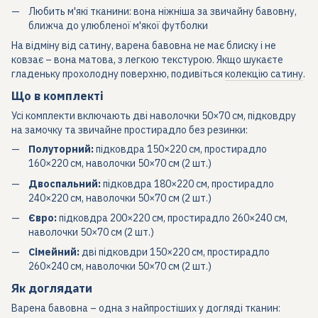
Любить м'які тканини: вона ніжніша за звичайну бавовну,
ближча до улюбленої м'якої футболки
На відміну від сатину, варена бавовна не має блиску і не
ковзає – вона матова, з легкою текстурою. Якщо шукаєте
гладеньку прохолодну поверхню, подивіться
колекцію сатину
.
Що в комплекті
Усі комплекти включають дві наволочки 50×70 см, підковдру
на замочку та звичайне простирадло без резинки:
Полуторний:
підковдра 150×220 см, простирадло
160×220 см, наволочки 50×70 см (2 шт.)
Двоспальний:
підковдра 180×220 см, простирадло
240×220 см, наволочки 50×70 см (2 шт.)
Євро:
підковдра 200×220 см, простирадло 260×240 см,
наволочки 50×70 см (2 шт.)
Сімейний:
дві підковдри 150×220 см, простирадло
260×240 см, наволочки 50×70 см (2 шт.)
Як доглядати
Варена бавовна – одна з найпростіших у догляді тканин: