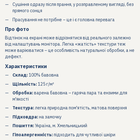
Сушіння одразу після прання, у розправленому вигляді, без
прямого сонця
Прасування не потрібне – це і є головна перевага
Про фото
Відтінок на екрані може відрізнятися від реального залежно
від налаштувань монітора. Легка «жатість» текстури теж
може варіюватися – це особливість натуральної обробки, а не
дефект.
Характеристики
Склад:
100% бавовна
Щільність:
125 г/м²
Обробка:
варена бавовна – гаряча пара та ензими для
м'якості
Текстура:
легка природна пом'ятість, матова поверхня
Підковдра:
на замочку
Пошиття:
Україна, м. Хмельницький
Гіпоалергенність:
підходить для чутливої шкіри