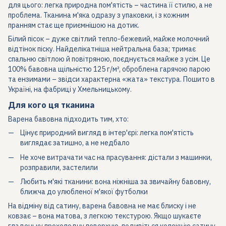
для цього: легка природна пом'ятість – частина її стилю, а не
проблема. Тканина м'яка одразу з упаковки, і з кожним
пранням стає ще приємнішою на дотик.
Білий пісок – дуже світлий тепло-бежевий, майже молочний
відтінок піску. Найделікатніша нейтральна база; тримає
спальню світлою й повітряною, поєднується майже з усім. Це
100% бавовна щільністю 125 г/м², оброблена гарячою парою
та ензимами – звідси характерна «жата» текстура. Пошито в
Україні, на фабриці у Хмельницькому.
Для кого ця тканина
Варена бавовна підходить тим, хто:
Цінує природний вигляд в інтер'єрі: легка пом'ятість
виглядає затишно, а не недбало
Не хоче витрачати час на прасування: дістали з машинки,
розправили, застелили
Любить м'які тканини: вона ніжніша за звичайну бавовну,
ближча до улюбленої м'якої футболки
На відміну від сатину, варена бавовна не має блиску і не
ковзає – вона матова, з легкою текстурою. Якщо шукаєте