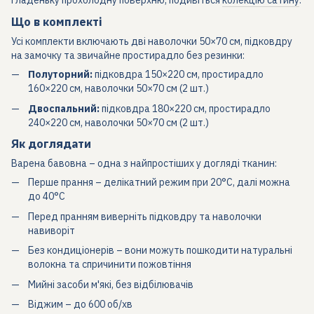
гладеньку прохолодну поверхню, подивіться
колекцію сатину
.
Що в комплекті
Усі комплекти включають дві наволочки 50×70 см, підковдру
на замочку та звичайне простирадло без резинки:
Полуторний:
підковдра 150×220 см, простирадло
160×220 см, наволочки 50×70 см (2 шт.)
Двоспальний:
підковдра 180×220 см, простирадло
240×220 см, наволочки 50×70 см (2 шт.)
Як доглядати
Варена бавовна – одна з найпростіших у догляді тканин:
Перше прання – делікатний режим при 20°C, далі можна
до 40°C
Перед пранням виверніть підковдру та наволочки
навиворіт
Без кондиціонерів – вони можуть пошкодити натуральні
волокна та спричинити пожовтіння
Мийні засоби м'які, без відбілювачів
Віджим – до 600 об/хв