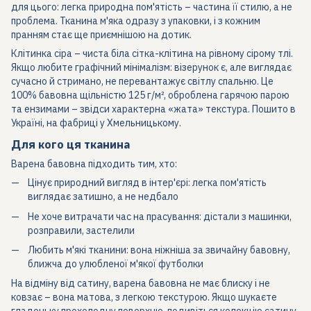
для цього: легка природна пом'ятість – частина її стилю, а не
проблема. Тканина м'яка одразу з упаковки, і з кожним
пранням стає ще приємнішою на дотик.
Клітинка сіра – чиста біла сітка-клітина на рівному сірому тлі.
Якщо любите графічний мінімалізм: візерунок є, але виглядає
сучасно й стримано, не перевантажує світлу спальню. Це
100% бавовна щільністю 125 г/м², оброблена гарячою парою
та ензимами – звідси характерна «жата» текстура. Пошито в
Україні, на фабриці у Хмельницькому.
Для кого ця тканина
Варена бавовна підходить тим, хто:
Цінує природний вигляд в інтер'єрі: легка пом'ятість
виглядає затишно, а не недбало
Не хоче витрачати час на прасування: дістали з машинки,
розправили, застелили
Любить м'які тканини: вона ніжніша за звичайну бавовну,
ближча до улюбленої м'якої футболки
На відміну від сатину, варена бавовна не має блиску і не
ковзає – вона матова, з легкою текстурою. Якщо шукаєте