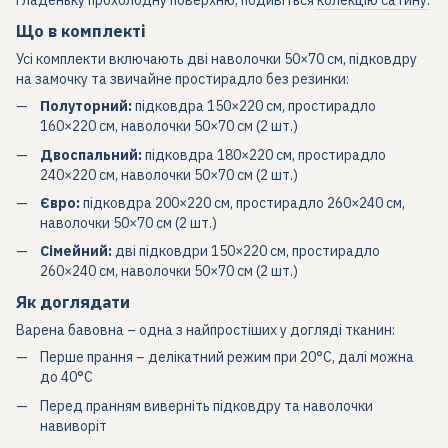
гладеньку прохолодну поверхню, подивіться
колекцію сатину
.
Що в комплекті
Усі комплекти включають дві наволочки 50×70 см, підковдру
на замочку та звичайне простирадло без резинки:
Полуторний:
підковдра 150×220 см, простирадло
160×220 см, наволочки 50×70 см (2 шт.)
Двоспальний:
підковдра 180×220 см, простирадло
240×220 см, наволочки 50×70 см (2 шт.)
Євро:
підковдра 200×220 см, простирадло 260×240 см,
наволочки 50×70 см (2 шт.)
Сімейний:
дві підковдри 150×220 см, простирадло
260×240 см, наволочки 50×70 см (2 шт.)
Як доглядати
Варена бавовна – одна з найпростіших у догляді тканин:
Перше прання – делікатний режим при 20°C, далі можна
до 40°C
Перед пранням виверніть підковдру та наволочки
навиворіт