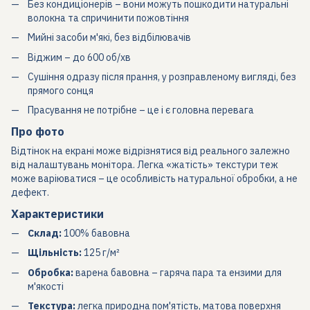
Без кондиціонерів – вони можуть пошкодити натуральні
волокна та спричинити пожовтіння
Мийні засоби м'які, без відбілювачів
Віджим – до 600 об/хв
Сушіння одразу після прання, у розправленому вигляді, без
прямого сонця
Прасування не потрібне – це і є головна перевага
Про фото
Відтінок на екрані може відрізнятися від реального залежно
від налаштувань монітора. Легка «жатість» текстури теж
може варіюватися – це особливість натуральної обробки, а не
дефект.
Характеристики
Склад:
100% бавовна
Щільність:
125 г/м²
Обробка:
варена бавовна – гаряча пара та ензими для
м'якості
Текстура:
легка природна пом'ятість, матова поверхня