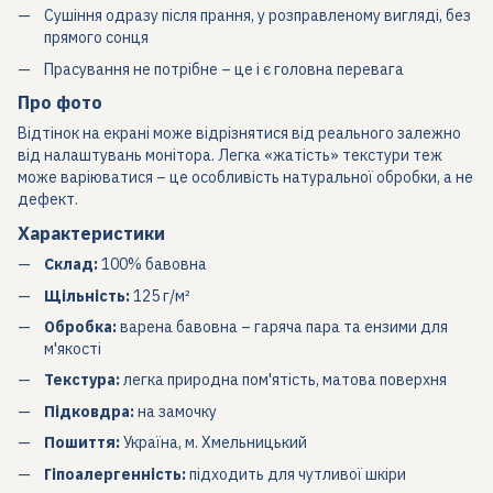
Сушіння одразу після прання, у розправленому вигляді, без
прямого сонця
Прасування не потрібне – це і є головна перевага
Про фото
Відтінок на екрані може відрізнятися від реального залежно
від налаштувань монітора. Легка «жатість» текстури теж
може варіюватися – це особливість натуральної обробки, а не
дефект.
Характеристики
Склад:
100% бавовна
Щільність:
125 г/м²
Обробка:
варена бавовна – гаряча пара та ензими для
м'якості
Текстура:
легка природна пом'ятість, матова поверхня
Підковдра:
на замочку
Пошиття:
Україна, м. Хмельницький
Гіпоалергенність:
підходить для чутливої шкіри