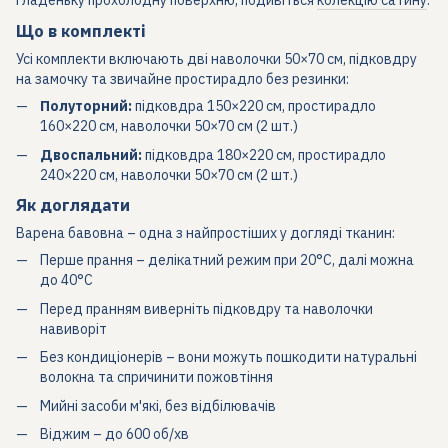
гладеньку прохолодну поверхню, подивіться
колекцію сатину
.
Що в комплекті
Усі комплекти включають дві наволочки 50×70 см, підковдру
на замочку та звичайне простирадло без резинки:
Полуторний:
підковдра 150×220 см, простирадло
160×220 см, наволочки 50×70 см (2 шт.)
Двоспальний:
підковдра 180×220 см, простирадло
240×220 см, наволочки 50×70 см (2 шт.)
Як доглядати
Варена бавовна – одна з найпростіших у догляді тканин:
Перше прання – делікатний режим при 20°C, далі можна
до 40°C
Перед пранням виверніть підковдру та наволочки
навиворіт
Без кондиціонерів – вони можуть пошкодити натуральні
волокна та спричинити пожовтіння
Мийні засоби м'які, без відбілювачів
Віджим – до 600 об/хв