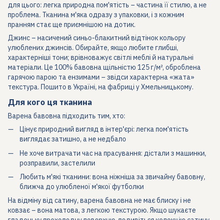
для цього: легка природна пом'ятість – частина її стилю, а не
проблема. Тканина м'яка одразу з упаковки, і з кожним
пранням стає ще приємнішою на дотик.
Джинс – насичений синьо-блакитний відтінок кольору
улюблених джинсів. Обирайте, якщо любите глибші,
характерніші тони; врівноважує світлі меблі й натуральні
матеріали. Це 100% бавовна щільністю 125 г/м², оброблена
гарячою парою та ензимами – звідси характерна «жата»
текстура. Пошито в Україні, на фабриці у Хмельницькому.
Для кого ця тканина
Варена бавовна підходить тим, хто:
Цінує природний вигляд в інтер'єрі: легка пом'ятість
виглядає затишно, а не недбало
Не хоче витрачати час на прасування: дістали з машинки,
розправили, застелили
Любить м'які тканини: вона ніжніша за звичайну бавовну,
ближча до улюбленої м'якої футболки
На відміну від сатину, варена бавовна не має блиску і не
ковзає – вона матова, з легкою текстурою. Якщо шукаєте