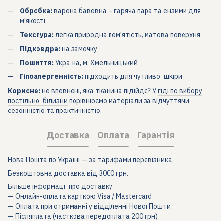
Обробка:
варена бавовна – гаряча пара та ензими для
м'якості
Текстура:
легка природна пом'ятість, матова поверхня
Підковдра:
на замочку
Пошиття:
Україна, м. Хмельницький
Гіпоалергенність:
підходить для чутливої шкіри
Корисне:
не впевнені, яка тканина підійде? У
гіді по вибору
постільної білизни
порівнюємо матеріали за відчуттями,
сезонністю та практичністю.
Доставка
Оплата
Гарантія
Нова Пошта по Україні — за тарифами перевізника.
Безкоштовна доставка від 3000 грн.
Більше інформації про доставку
— Онлайн-оплата карткою Visa / Mastercard
— Оплата при отриманні у відділенні Нової Пошти
— Післяплата (часткова передоплата 200 грн)