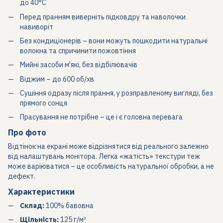
до 40°C
Перед пранням виверніть підковдру та наволочки
навиворіт
Без кондиціонерів – вони можуть пошкодити натуральні
волокна та спричинити пожовтіння
Мийні засоби м'які, без відбілювачів
Віджим – до 600 об/хв
Сушіння одразу після прання, у розправленому вигляді, без
прямого сонця
Прасування не потрібне – це і є головна перевага
Про фото
Відтінок на екрані може відрізнятися від реального залежно
від налаштувань монітора. Легка «жатість» текстури теж
може варіюватися – це особливість натуральної обробки, а не
дефект.
Характеристики
Склад:
100% бавовна
Щільність:
125 г/м²