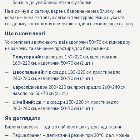
ближча до улюбленої м'якої футболки
На відміну від сатину, варена бавовна не має блиску і не
ковзає – вона матова, з легкою текстурою. Якщо шукаєте
гладеньку прохолодну поверхню, подивіться
колекцію сатину
.
Що в комплекті
Усі комплекти включають дві наволочки 50×70 см, підковдру
на замочку та звичайне простирадло без резинки:
Полуторний:
підковдра 150×220 см, простирадло
160×220 см, наволочки 50×70 см (2 шт.)
Двоспальний:
підковдра 180×220 см, простирадло
240×220 см, наволочки 50×70 см (2 шт.)
Євро:
підковдра 200×220 см, простирадло 260×240 см,
наволочки 50×70 см (2 шт.)
Сімейний:
дві підковдри 150×220 см, простирадло
260×240 см, наволочки 50×70 см (2 шт.)
Як доглядати
Варена бавовна – одна з найпростіших у догляді тканин:
Перше прання – делікатний режим при 20°C, далі можна