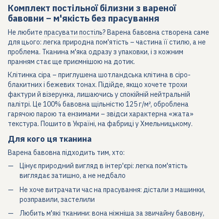
Комплект постільної білизни з вареної
бавовни – м'якість без прасування
Не любите
прасувати постіль
? Варена бавовна створена саме
для цього: легка природна пом'ятість – частина її стилю, а не
проблема. Тканина м'яка одразу з упаковки, і з кожним
пранням стає ще приємнішою на дотик.
Клітинка сіра – приглушена шотландська клітина в сіро-
блакитних і бежевих тонах. Підійде, якщо хочете трохи
фактури й візерунка, лишаючись у спокійній нейтральній
палітрі. Це 100% бавовна щільністю 125 г/м², оброблена
гарячою парою та ензимами – звідси характерна «жата»
текстура. Пошито в Україні, на фабриці у Хмельницькому.
Для кого ця тканина
Варена бавовна підходить тим, хто:
Цінує природний вигляд в інтер'єрі: легка пом'ятість
виглядає затишно, а не недбало
Не хоче витрачати час на прасування: дістали з машинки,
розправили, застелили
Любить м'які тканини: вона ніжніша за звичайну бавовну,