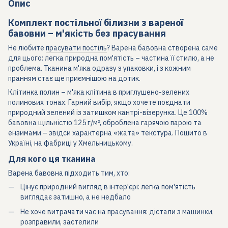
Опис
Комплект постільної білизни з вареної
бавовни – м'якість без прасування
Не любите
прасувати постіль
? Варена бавовна створена саме
для цього: легка природна пом'ятість – частина її стилю, а не
проблема. Тканина м'яка одразу з упаковки, і з кожним
пранням стає ще приємнішою на дотик.
Клітинка полин – м'яка клітина в приглушено-зелених
полинових тонах. Гарний вибір, якщо хочете поєднати
природний зелений із затишком кантрі-візерунка. Це 100%
бавовна щільністю 125 г/м², оброблена гарячою парою та
ензимами – звідси характерна «жата» текстура. Пошито в
Україні, на фабриці у Хмельницькому.
Для кого ця тканина
Варена бавовна підходить тим, хто:
Цінує природний вигляд в інтер'єрі: легка пом'ятість
виглядає затишно, а не недбало
Не хоче витрачати час на прасування: дістали з машинки,
розправили, застелили