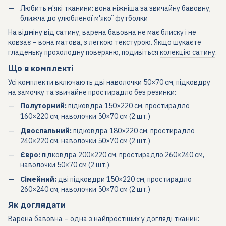
Любить м'які тканини: вона ніжніша за звичайну бавовну,
ближча до улюбленої м'якої футболки
На відміну від сатину, варена бавовна не має блиску і не
ковзає – вона матова, з легкою текстурою. Якщо шукаєте
гладеньку прохолодну поверхню, подивіться
колекцію сатину
.
Що в комплекті
Усі комплекти включають дві наволочки 50×70 см, підковдру
на замочку та звичайне простирадло без резинки:
Полуторний:
підковдра 150×220 см, простирадло
160×220 см, наволочки 50×70 см (2 шт.)
Двоспальний:
підковдра 180×220 см, простирадло
240×220 см, наволочки 50×70 см (2 шт.)
Євро:
підковдра 200×220 см, простирадло 260×240 см,
наволочки 50×70 см (2 шт.)
Сімейний:
дві підковдри 150×220 см, простирадло
260×240 см, наволочки 50×70 см (2 шт.)
Як доглядати
Варена бавовна – одна з найпростіших у догляді тканин: