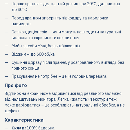
Перше прання – делікатний режим при 20°C, далі можна
до 40°C
Перед пранням виверніть підковдру та наволочки
навиворіт
Без кондиціонерів – вони можуть пошкодити натуральні
волокна та спричинити пожовтіння
Мийні засоби м'які, без відбілювачів
Віджим – до 600 об/хв
Сушіння одразу після прання, у розправленому вигляді, без
прямого сонця
Прасування не потрібне – це і є головна перевага
Про фото
Відтінок на екрані може відрізнятися від реального залежно
від налаштувань монітора. Легка «жатість» текстури теж
може варіюватися – це особливість натуральної обробки, а не
дефект.
Характеристики
Склад:
100% бавовна