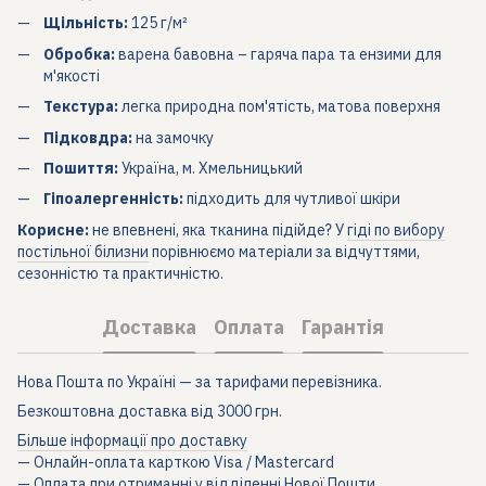
Щільність:
125 г/м²
Обробка:
варена бавовна – гаряча пара та ензими для
м'якості
Текстура:
легка природна пом'ятість, матова поверхня
Підковдра:
на замочку
Пошиття:
Україна, м. Хмельницький
Гіпоалергенність:
підходить для чутливої шкіри
Корисне:
не впевнені, яка тканина підійде? У
гіді по вибору
постільної білизни
порівнюємо матеріали за відчуттями,
сезонністю та практичністю.
Доставка
Оплата
Гарантія
Нова Пошта по Україні — за тарифами перевізника.
Безкоштовна доставка від 3000 грн.
Більше інформації про доставку
— Онлайн-оплата карткою Visa / Mastercard
— Оплата при отриманні у відділенні Нової Пошти