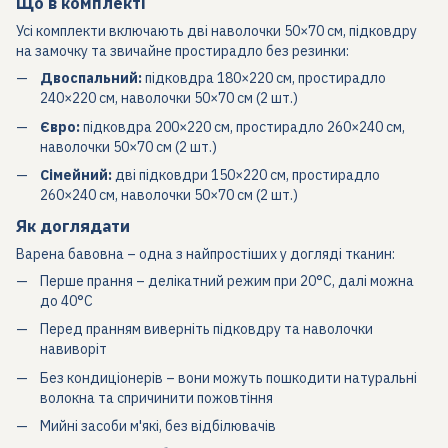
Що в комплекті
Усі комплекти включають дві наволочки 50×70 см, підковдру
на замочку та звичайне простирадло без резинки:
Двоспальний:
підковдра 180×220 см, простирадло
240×220 см, наволочки 50×70 см (2 шт.)
Євро:
підковдра 200×220 см, простирадло 260×240 см,
наволочки 50×70 см (2 шт.)
Сімейний:
дві підковдри 150×220 см, простирадло
260×240 см, наволочки 50×70 см (2 шт.)
Як доглядати
Варена бавовна – одна з найпростіших у догляді тканин:
Перше прання – делікатний режим при 20°C, далі можна
до 40°C
Перед пранням виверніть підковдру та наволочки
навиворіт
Без кондиціонерів – вони можуть пошкодити натуральні
волокна та спричинити пожовтіння
Мийні засоби м'які, без відбілювачів