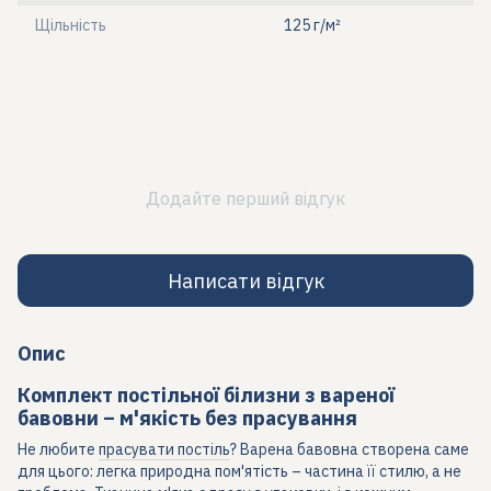
Щільність
125 г/м²
Додайте перший відгук
Написати відгук
Опис
Комплект постільної білизни з вареної
бавовни – м'якість без прасування
Не любите
прасувати постіль
? Варена бавовна створена саме
для цього: легка природна пом'ятість – частина її стилю, а не