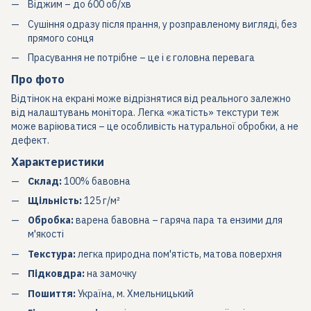
Віджим – до 600 об/хв
Сушіння одразу після прання, у розправленому вигляді, без
прямого сонця
Прасування не потрібне – це і є головна перевага
Про фото
Відтінок на екрані може відрізнятися від реального залежно
від налаштувань монітора. Легка «жатість» текстури теж
може варіюватися – це особливість натуральної обробки, а не
дефект.
Характеристики
Склад:
100% бавовна
Щільність:
125 г/м²
Обробка:
варена бавовна – гаряча пара та ензими для
м'якості
Текстура:
легка природна пом'ятість, матова поверхня
Підковдра:
на замочку
Пошиття:
Україна, м. Хмельницький