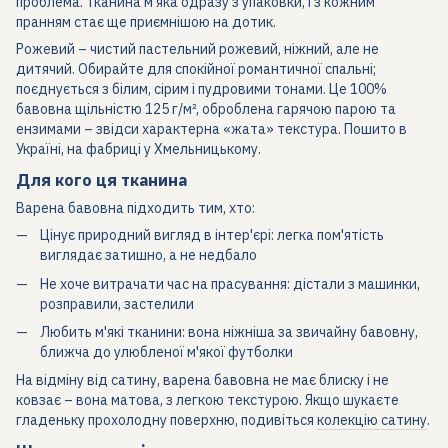
проблема. Тканина м'яка одразу з упаковки, і з кожним
пранням стає ще приємнішою на дотик.
Рожевий – чистий пастельний рожевий, ніжний, але не
дитячий. Обирайте для спокійної романтичної спальні;
поєднується з білим, сірим і пудровими тонами. Це 100%
бавовна щільністю 125 г/м², оброблена гарячою парою та
ензимами – звідси характерна «жата» текстура. Пошито в
Україні, на фабриці у Хмельницькому.
Для кого ця тканина
Варена бавовна підходить тим, хто:
Цінує природний вигляд в інтер'єрі: легка пом'ятість
виглядає затишно, а не недбало
Не хоче витрачати час на прасування: дістали з машинки,
розправили, застелили
Любить м'які тканини: вона ніжніша за звичайну бавовну,
ближча до улюбленої м'якої футболки
На відміну від сатину, варена бавовна не має блиску і не
ковзає – вона матова, з легкою текстурою. Якщо шукаєте
гладеньку прохолодну поверхню, подивіться
колекцію сатину
.